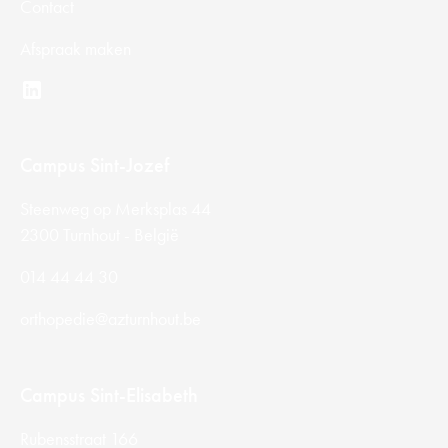
Contact
Afspraak maken
Campus Sint-Jozef
Steenweg op Merksplas 44
2300 Turnhout - België
014 44 44 30
orthopedie@azturnhout.be
Campus Sint-Elisabeth
Rubensstraat 166