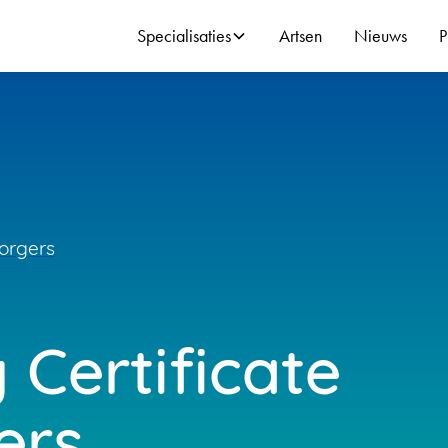
Specialisaties
Artsen
Nieuws
P
Borgers
Certificate
ers