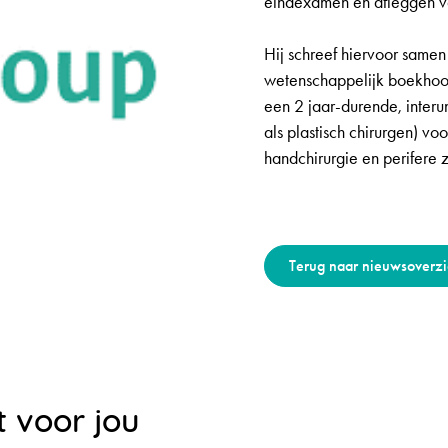
eindexamen en afleggen va
Hij schreef hiervoor same
wetenschappelijk boekhoof
een 2 jaar-durende, interun
als plastisch chirurgen) v
handchirurgie en perifere 
Terug naar nieuwsoverzi
t voor jou