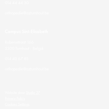
014 44 44 30
orthopedie@azturnhout.be
Campus Sint-Elisabeth
Rubensstraat 166
2300 Turnhout - België
014 40 67 85
orthopedie@azturnhout.be
Website door
Studio 27
Privacy Policy
Cookies Settings