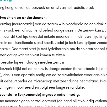
g hangt af van de oorzaak en ernst van het radialisletsel:
Afwachten en ondersteunen.
neuzing (neurapraxie) van de zenuw – bijvoorbeeld na een druklet
– is vaak een afwachtend beleid aangewezen. De zenuw kan zic
, maar dit kost tijd (meestal enkele maanden). In de tussentijd krij
d in een functionele stand houdt, zodat je toch kunt grijpen zonde
orzakt. Daarnaast start je met fysiotherapie om de spieren soepel
men dat gewrichten vast komen te zitten.
Operatie bij een doorgesneden zenuw.
nderzoek blijkt dat de zenuw is doorgesneden (bijvoorbeeld bij ee
), dan is een operatie nodig om de zenuwuiteinden weer aan elka
Dit gebeurt onder de microscoop met zeer dunne hechtdraad. Na 
arm geïmmobiliseerd en volgt een lange revalidatie.
Secundaire (bijkomende) ingreep indien nodig.
a maanden geen herstel optreedt (de hand blijft volledig verlam