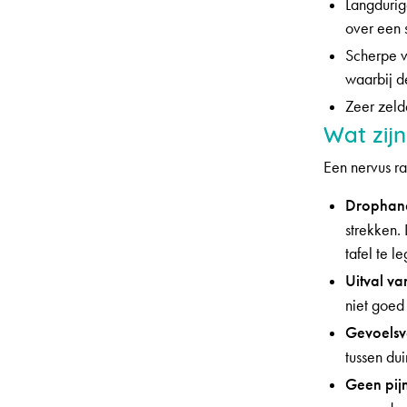
Langdurig
over een 
Scherpe v
waarbij d
Zeer zeld
Wat zij
Een nervus ra
Drophan
strekken. 
tafel te l
Uitval va
niet goed
Gevoelsve
tussen dui
Geen pij