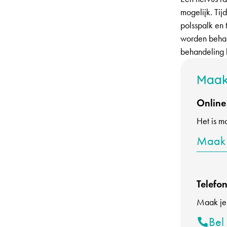
mogelijk. Tij
polsspalk en 
worden behan
behandeling b
Maak
Online
Het is m
Maak 
Telefon
Maak je j
Bel