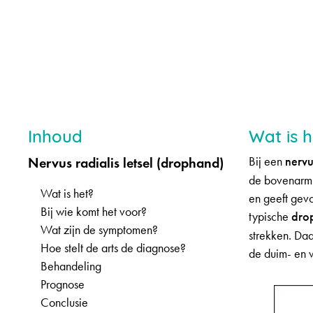
Inhoud
Wat is h
Nervus radialis letsel (drophand)
Bij een
nervus
de bovenarm) 
Wat is het?
en geeft gevo
Bij wie komt het voor?
typische
dro
Wat zijn de symptomen?
strekken. Daa
Hoe stelt de arts de diagnose?
de duim- en w
Behandeling
Prognose
Conclusie