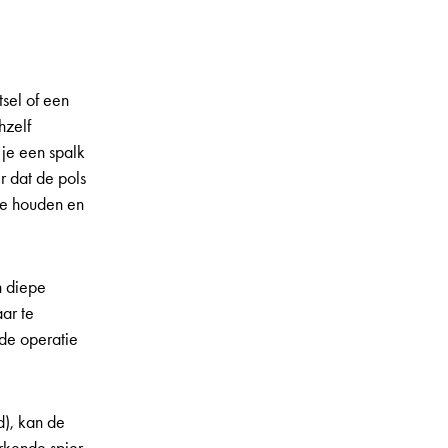
sel of een
hzelf
g je een spalk
r dat de pols
 te houden en
n diepe
ar te
de operatie
d), kan de