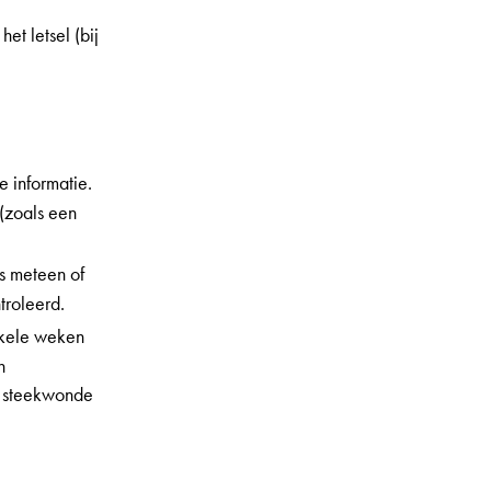
et letsel (bij
e informatie.
 (zoals een
ts meteen of
troleerd.
nkele weken
n
of steekwonde