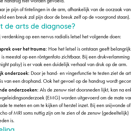
e handrug niet worden gevoeld.
r je pijn of tintelingen in de arm, afhankelijk van de oorzaak van h
eld een breuk zal pijn door de breuk zelf op de voorgrond staan).
lt de arts de diagnose?
ij verdenking op een nervus radialis letsel het volgende doen:
prek over het trauma:
Hoe het letsel is ontstaan geeft belangrijk
 is meestal op een röntgenfoto zichtbaar. Bij een drukverlamming
ight palsy) is er vaak een duidelijk verhaal van druk op de arm.
ijk onderzoek:
Door je hand- en vingerfunctie te testen ziet de ar
 is van een drophand. Ook het gevoel op de handrug wordt gecon
nde onderzoeken:
Als de zenuw niet doorsneden lijkt, kan na e
wgeleidingsonderzoek (EMG) worden uitgevoerd om de mate va
de te meten en om te kijken of herstel inzet. Bij een snijwonde 
cho of MRI soms nuttig zijn om te zien of de zenuw (gedeeltelijk)
den is.
ling