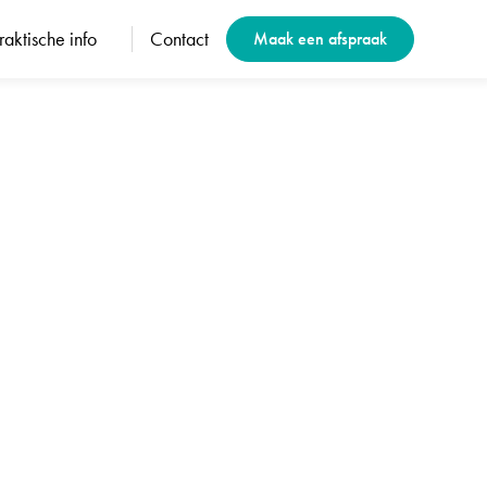
raktische info
Contact
Maak een afspraak
ophand)
ties voor drophand