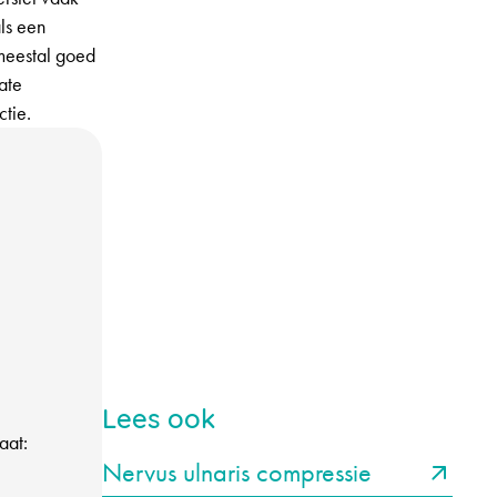
als een
 meestal goed
ate
tie.
Lees ook
aat:
Nervus ulnaris compressie