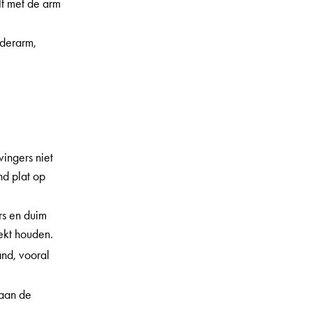
lt met de arm
nderarm,
vingers niet
nd plat op
rs en duim
rekt houden.
and, vooral
 aan de