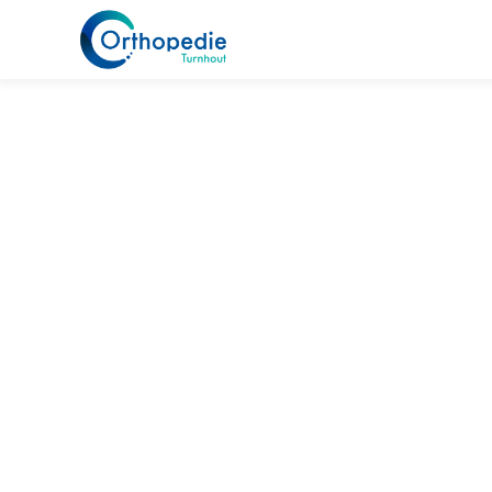
Home
Specialisaties
Hand & pols
Nervus radial
Nervus
Nervus radialis l