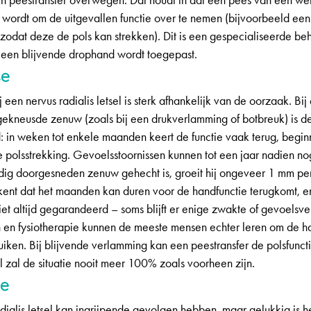
en peestransfer overwegen. Dat houdt in dat een pees van een we
t wordt om de uitgevallen functie over te nemen (bijvoorbeeld een
zodat deze de pols kan strekken). Dit is een gespecialiseerde be
j een blijvende drophand wordt toegepast.
se
j een nervus radialis letsel is sterk afhankelijk van de oorzaak. Bij
gekneusde zenuw (zoals bij een drukverlamming of botbreuk) is d
: in weken tot enkele maanden keert de functie vaak terug, begin
e polsstrekking. Gevoelsstoornissen kunnen tot een jaar nadien no
edig doorgesneden zenuw gehecht is, groeit hij ongeveer 1 mm p
kent dat het maanden kan duren voor de handfunctie terugkomt, e
iet altijd gegarandeerd – soms blijft er enige zwakte of gevoelsve
 en fysiotherapie kunnen de meeste mensen echter leren om de 
iken. Bij blijvende verlamming kan een peestransfer de polsfuncti
l zal de situatie nooit meer 100% zoals voorheen zijn.
ie
dialis letsel kan ingrijpende gevolgen hebben, maar gelukkig is h