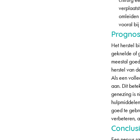
chirurg e
verplaats
omleiden 
vooral bi
Progno
Het herstel bi
geknelde of 
meestal goed
herstel van d
Als een voll
aan. Dit bete
genezing is n
hulpmiddelen
goed te gebru
verbeteren, a
Conclus
Een nervus ra