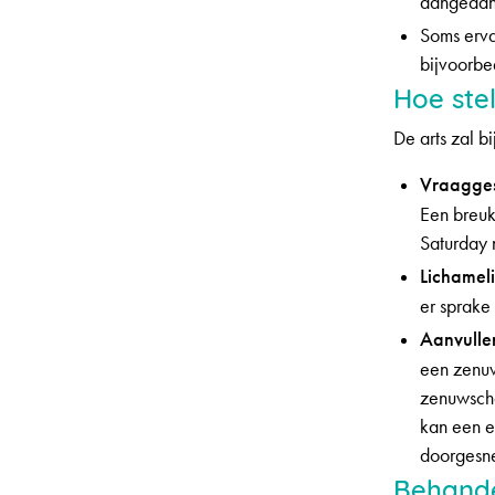
aangedan
Soms ervaa
bijvoorbe
Hoe ste
De arts zal b
Vraagges
Een breuk
Saturday n
Lichamel
er sprake
Aanvulle
een zenu
zenuwscha
kan een e
doorgesne
Behande