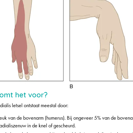
komt het voor?
ialis letsel ontstaat meestal door:
euk van de bovenarm (humerus). Bij ongeveer 5% van de boven
radialiszenuw in de knel of gescheurd.