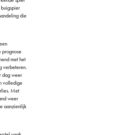
rkende spier
 buigspier
handeling die
 een
e prognose
nend met het
g verbeteren.
er dag weer
n volledige
rlies. Met
hand weer
e aanzienlijk
erstel vaak