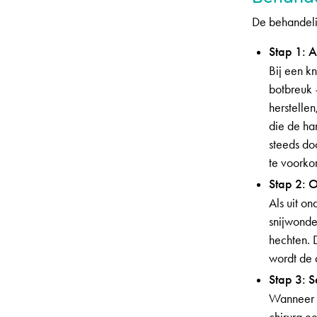
De behandelin
Stap 1: 
Bij een k
botbreuk 
herstellen
die de han
steeds do
te voorko
Stap 2: 
Als uit o
snijwonde
hechten. 
wordt de 
Stap 3: 
Wanneer n