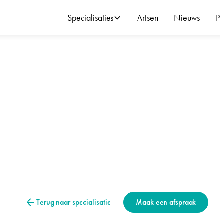
Specialisaties
Artsen
Nieuws
P
is letsel (drophand)
Hand & pols
 radialis letsel (dr
etsel veroorzaakt drophand. Ontdek symptomen, onderzoek en op
behandeling en herstel.
Terug naar specialisatie
Maak een afspraak