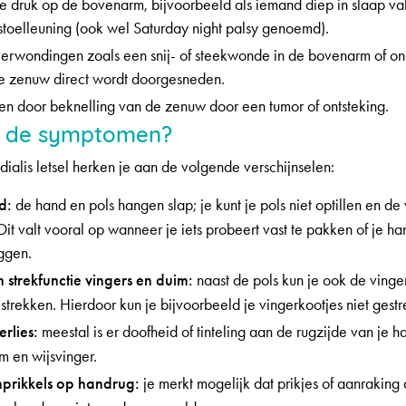
e druk op de bovenarm, bijvoorbeeld als iemand diep in slaap va
stoelleuning (ook wel Saturday night palsy genoemd).
erwondingen zoals een snij- of steekwonde in de bovenarm of o
e zenuw direct wordt doorgesneden.
en door beknelling van de zenuw door een tumor of ontsteking.
n de symptomen?
dialis letsel herken je aan de volgende verschijnselen:
d:
de hand en pols hangen slap; je kunt je pols niet optillen en de 
Dit valt vooral op wanneer je iets probeert vast te pakken of je ha
eggen.
n strekfunctie vingers en duim:
naast de pols kun je ook de vinge
 strekken. Hierdoor kun je bijvoorbeeld je vingerkootjes niet gest
rlies:
meestal is er doofheid of tinteling aan de rugzijde van je h
m en wijsvinger.
nprikkels op handrug:
je merkt mogelijk dat prikjes of aanraking